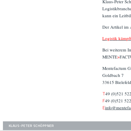
Klaus-Peter Sc
Logistikbranch
kann ein Leitbi
Der Artikel im
Logistik kämpf
Bei weiterem In
MENTE
>
FACT
Mentefactum 
Goldbach 7
33615 Bielefel
T
49 (0)521 52
F
49 (0)521 52
E
info@mentef
KLAUS-PETER SCHÖPPNER