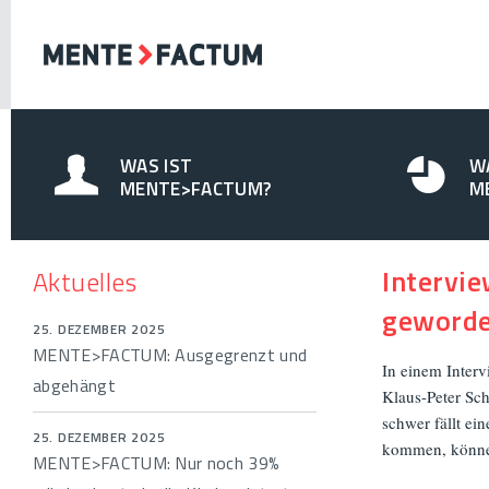
WAS IST
W
MENTE>FACTUM?
M
Intervie
Aktuelles
geword
25. DEZEMBER 2025
MENTE>FACTUM: Ausgegrenzt und
In einem Inter
abgehängt
Klaus-Peter Sch
schwer fällt ei
25. DEZEMBER 2025
kommen, könn
MENTE>FACTUM: Nur noch 39%