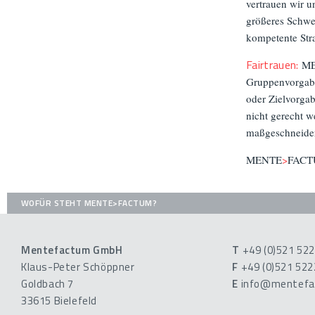
vertrauen wir 
größeres Schwe
kompetente Str
Fairtrauen:
ME
Gruppenvorgabe
oder Zielvorga
nicht gerecht we
maßgeschneider
MENTE
>
FACTUM
WOFÜR STEHT MENTE>FACTUM?
Mentefactum GmbH
T
+49 (0)521 52
Klaus-Peter Schöppner
F
+49 (0)521 52
Goldbach 7
E
info@mentefa
33615 Bielefeld