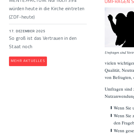
MENTE>FACTUM: Nur noch 39%
UMFRAGEN S
würden heute in die Kirche eintreten
(ZDF-heute)
17. DEZEMBER 2025
So groß ist das Vertrauen in den
Staat noch
Umfragen sind Vert
MEHR AKTUELLES
vielen wichtig
Qualität, Neutr
von Befragten, 
Umfragen sind z
Nutzanwendung
Wenn Sie u
Wenn Sie 
den Frageb
Wenn gesel