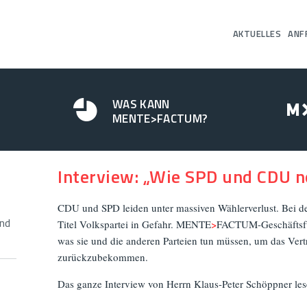
AKTUELLES
ANF
WAS KANN
MENTE>FACTUM?
Interview: „Wie SPD und CDU n
CDU und SPD leiden unter massiven Wählerverlust. Bei de
nd
Titel Volkspartei in Gefahr. MENTE
>
FACTUM-Geschäftsfüh
was sie und die anderen Parteien tun müssen, um das Ver
zurückzubekommen.
Das ganze Interview von Herrn Klaus-Peter Schöppner le