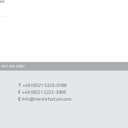
ten
U RETTEN SIND“
T
+49 (0)521 5220-0788
F
+49 (0)521 5222-3908
E
info@mentefactum.com