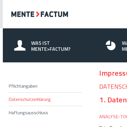
WAS IST
W
MENTE>FACTUM?
M
Impres
DATENSC
Pflichtangaben
1. Daten
Datenschutzerklärung
Haftungsausschluss
ANALYSE-TO