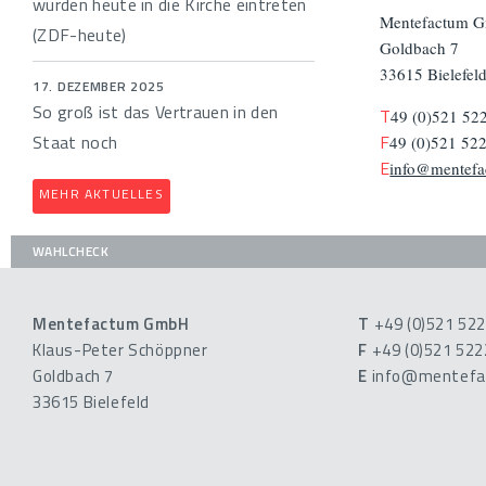
würden heute in die Kirche eintreten
Mentefactum 
(ZDF-heute)
Goldbach 7
33615 Bielefel
17. DEZEMBER 2025
So groß ist das Vertrauen in den
T
49 (0)521 52
Staat noch
F
49 (0)521 52
E
info@mentef
MEHR AKTUELLES
WAHLCHECK
Mentefactum GmbH
T
+49 (0)521 52
Klaus-Peter Schöppner
F
+49 (0)521 52
Goldbach 7
E
info@mentefa
33615 Bielefeld