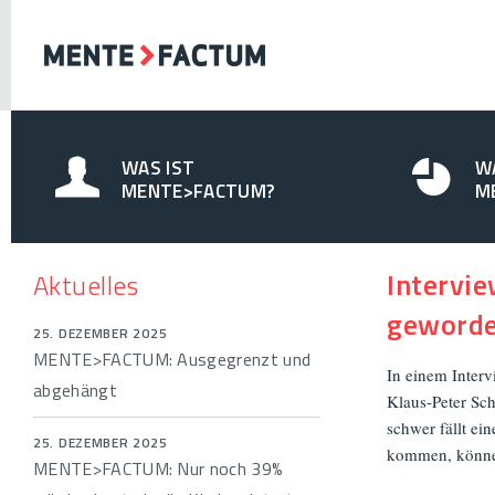
WAS IST
W
MENTE>FACTUM?
M
Intervie
Aktuelles
geword
25. DEZEMBER 2025
MENTE>FACTUM: Ausgegrenzt und
In einem Inter
abgehängt
Klaus-Peter Sch
schwer fällt ei
25. DEZEMBER 2025
kommen, könn
MENTE>FACTUM: Nur noch 39%