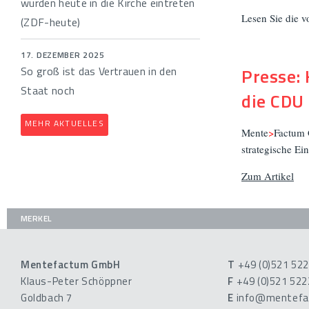
würden heute in die Kirche eintreten
Lesen Sie die v
(ZDF-heute)
17. DEZEMBER 2025
So groß ist das Vertrauen in den
Presse:
Staat noch
die CDU
MEHR AKTUELLES
Mente
>
Factum 
strategische E
Zum Artikel
MERKEL
Mentefactum GmbH
T
+49 (0)521 52
Klaus-Peter Schöppner
F
+49 (0)521 52
Goldbach 7
E
info@mentefa