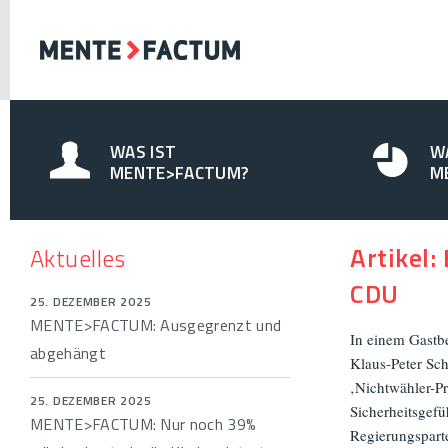
WAS IST
W
MENTE>FACTUM?
M
Artikel:
Aktuelles
CDU
25. DEZEMBER 2025
MENTE>FACTUM: Ausgegrenzt und
In einem Gastbe
abgehängt
Klaus-Peter Sch
‚Nichtwähler-Pr
25. DEZEMBER 2025
Sicherheitsgef
MENTE>FACTUM: Nur noch 39%
Regierungspart