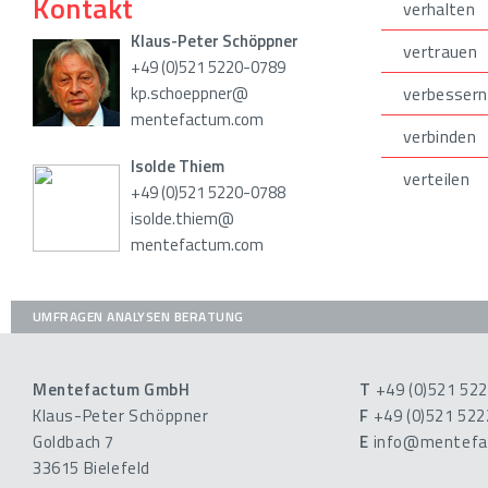
Kontakt
verhalten
Klaus-Peter Schöppner
vertrauen
+49 (0)521 5220-0789
kp.schoeppner@
verbessern
mentefactum.com
verbinden
Isolde Thiem
verteilen
+49 (0)521 5220-0788
isolde.thiem@
mentefactum.com
UMFRAGEN ANALYSEN BERATUNG
Mentefactum GmbH
T
+49 (0)521 52
Klaus-Peter Schöppner
F
+49 (0)521 52
Goldbach 7
E
info@mentefa
33615 Bielefeld