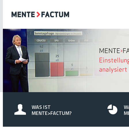
WAS IST
W
MENTE>FACTUM?
M